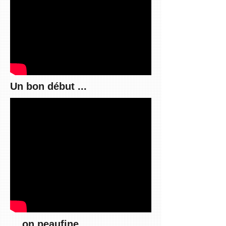
Un bon début ...
... on peaufine ...