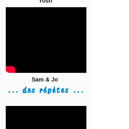
Yosh
Sam & Jo
... des répètes ...