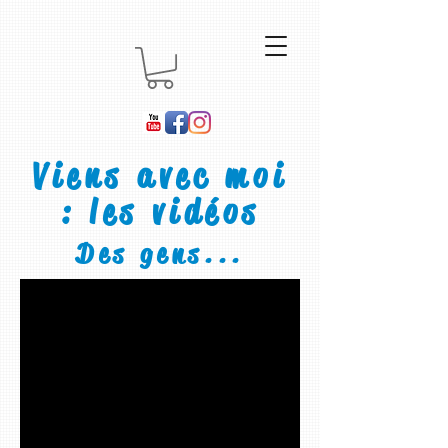
Viens avec moi
: les vidéos
Des gens...