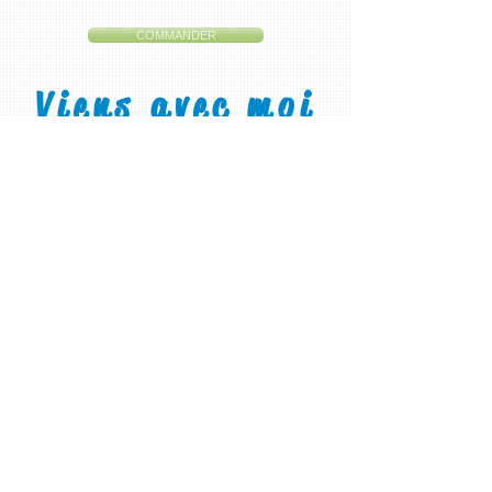
COMMANDER
Viens avec moi
C'est le premier CD
enregistré et produit par la
ZAP ! Nous sommes super content du résultat,
mais nous sommes surtout emballés par toutes
les personnes qui se sont impliquées et qui ont
donné leur temps, leur énergie et mis en route
leur foi pour nous aider à boucler le projet !